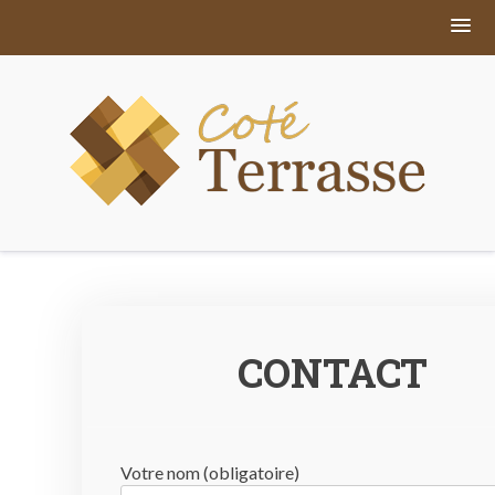
Skip
to
content
bl
jar
e
bri
CONTACT
Votre nom (obligatoire)