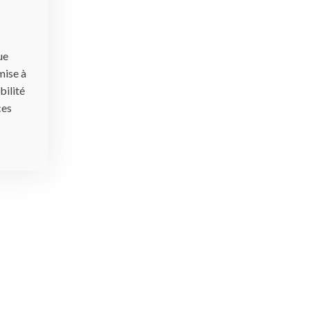
ue
mise à
bilité
ces